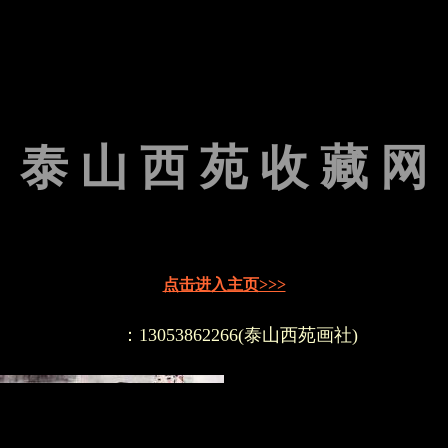
泰 山 西 苑 收 藏 网
点击进入主页>>>
：13053862266(泰山西苑画社)